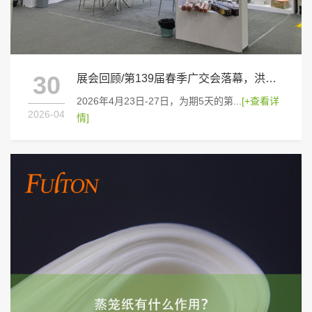
30
展会回顾/第139届春季广交会落幕，洪昌杨帆出海，共赴新程
2026年4月23日-27日，为期5天的第...
[+查看详
2026-04
情]