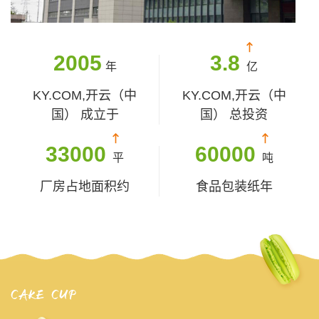
2005
3.8
年
亿
KY.COM,开云（中
KY.COM,开云（中
国） 成立于
国） 总投资
33000
60000
平
吨
厂房占地面积约
食品包装纸年