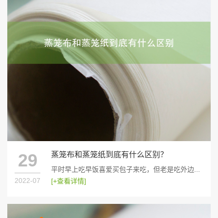
29
蒸笼布和蒸笼纸到底有什么区别？
平时早上吃早饭喜爱买包子来吃，但老是吃外边...
2022-07
[+查看详情]