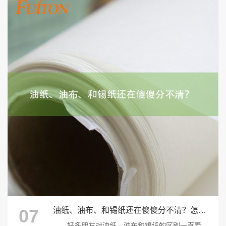
07
油纸、油布、和锡纸还在傻傻分不清？怎么玩烘焙？
好多朋友对油纸、油布和锡纸的区别一直弄...