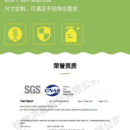
尺寸定制，可满足不同场合需求
荣誉资质