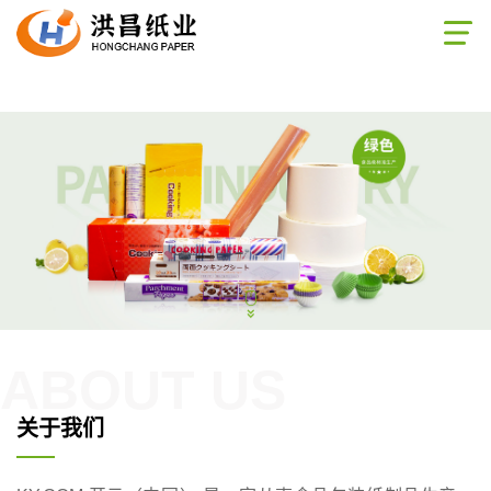
KY.COM,开云（中国）
ABOUT US
关于我们