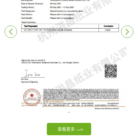
"
查看更多