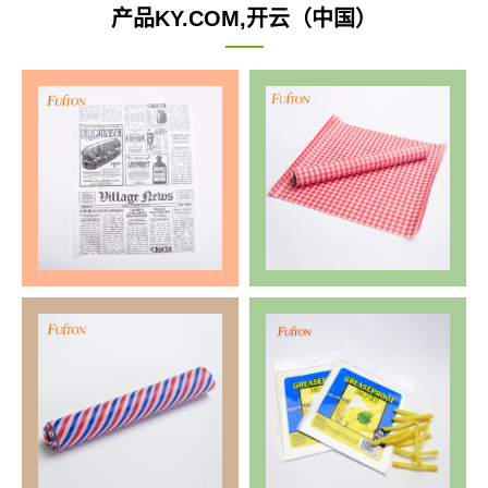
产品KY.COM,开云（中国）