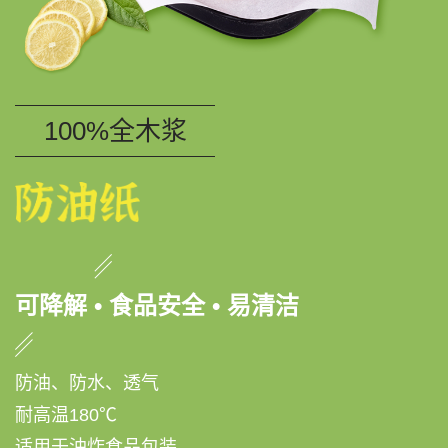
100%全木浆
可降解 • 食品安全 • 易清洁
防油、防水、透气
耐高温180℃
适用于油炸食品包装