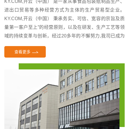
KY.COM,开云（中国） 是一家从事食品包装纸制品生产、
进出口贸易等多种经营方式为主体的生产贸易型企业。
KY.COM,开云（中国） 秉承务实、可信、宽容的宗旨及质
量第一客户至上”的经营原则，以及在研发、生产工艺等领
域的持续变革与创新，经过20多年的不懈努力,我司已成为
中国乃至亚洲食品包装纸制品领域中的领军者。
查看更多