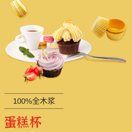
100%全木浆