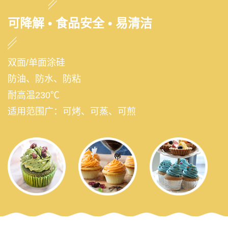
可降解 • 食品安全 • 易清洁
双面/单面涂硅
防油、防水、防粘
耐高温230℃
适用范围广：可烤、可蒸、可煎